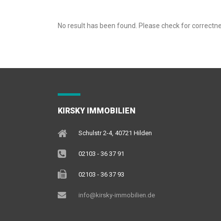
No result has been found. Please check for correctne
KIRSKY IMMOBILIEN
Schulstr 2-4, 40721 Hilden
02103 - 36 37 91
02103 - 36 37 93
info@kirsky-immobilien.de